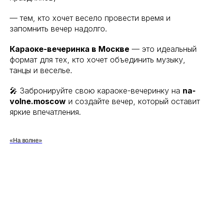
Москва,
— тем, кто хочет весело провести время и
запомнить вечер надолго.
Саввинская набережная, 12с8
Караоке-вечеринка в Москве
— это идеальный
Вс - Чт - с 12:00 до 00:00
формат для тех, кто хочет объединить музыку,
Пт и Сб - с 12:00 до 05:00
танцы и веселье.
🎤 Забронируйте свою караоке-вечеринку на
na-
Отправить заявку
volne.moscow
и создайте вечер, который оставит
яркие впечатления.
«На волне»