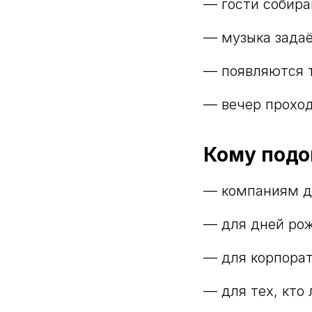
— гости собира
— музыка задаё
— появляются т
— вечер проход
Кому подо
— компаниям д
— для дней ро
— для корпорат
— для тех, кто