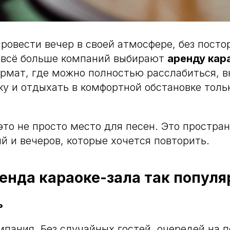
провести вечер в своей атмосфере, без посто
 всё больше компаний выбирают
аренду кар
ормат, где можно полностью расслабиться, 
 и отдыхать в комфортной обстановке толь
это не просто место для песен. Это простра
й и вечеров, которые хочется повторить.
енда караоке-зала так популя
ь
мпания. Без случайных гостей, очередей на 