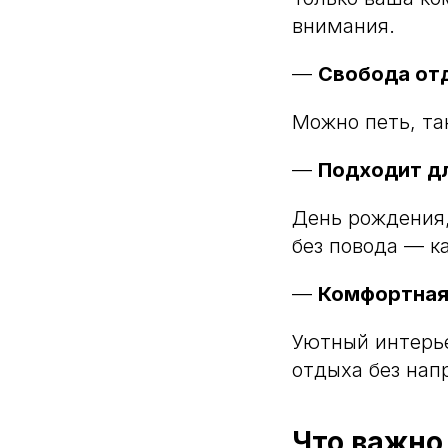
внимания.
—
Свобода от
Можно петь, та
—
Подходит д
День рождения,
без повода — к
—
Комфортная
Уютный интерье
отдыха без нап
Что важно