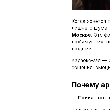
Когда хочется 
лишнего шума,
Москве
. Это ф
любимую музыку
людьми.
Караоке-зал — 
общения, эмоци
Почему ар
—
Приватност
Только ваша ко