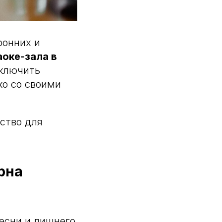
ронних и
аоке-зала в
включить
ко со своими
нство для
рна
песни и лишнего