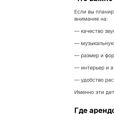
Если вы плани
внимание на:
— качество зву
— музыкальную
— размер и фор
— интерьер и а
— удобство ра
Именно эти де
Где аренд