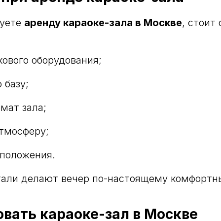
руете
аренду караоке-зала в Москве
, стоит
кового оборудования;
 базу;
мат зала;
тмосферу;
сположения.
тали делают вечер по-настоящему комфортн
овать караоке-зал в Москве