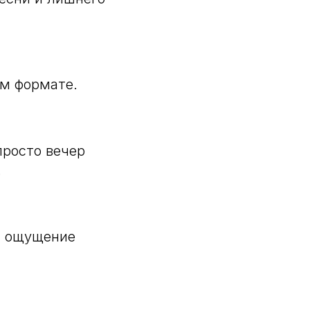
ём формате.
просто вечер
.
т ощущение