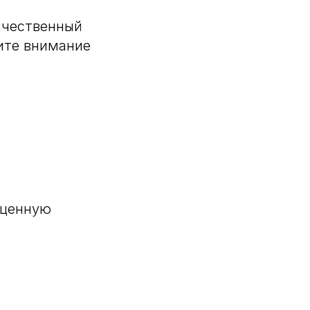
ачественный
ите внимание
оценную