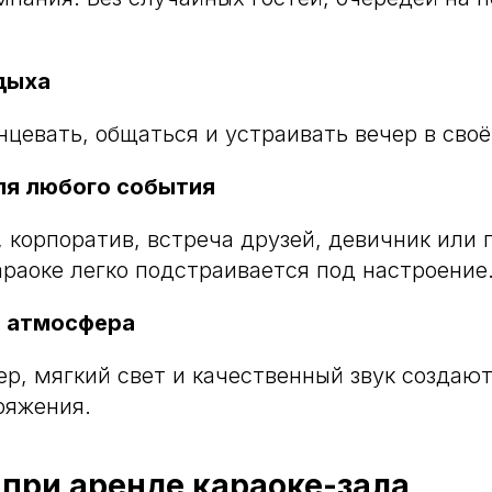
дыха
нцевать, общаться и устраивать вечер в сво
ля любого события
 корпоратив, встреча друзей, девичник или 
араоке легко подстраивается под настроение
 атмосфера
р, мягкий свет и качественный звук создаю
ряжения.
 при аренде караоке-зала