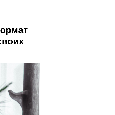
формат
своих