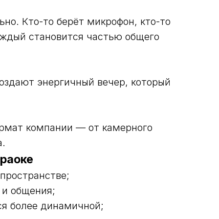
но. Кто-то берёт микрофон, кто-то
аждый становится частью общего
создают энергичный вечер, который
ормат компании — от камерного
а.
араоке
пространстве;
 и общения;
ся более динамичной;