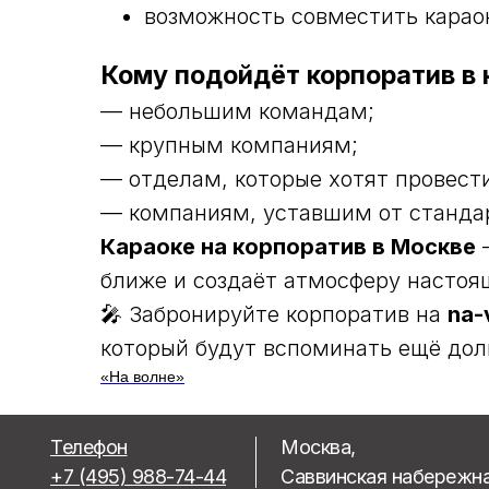
возможность совместить караок
Кому подойдёт корпоратив в 
— небольшим командам;
— крупным компаниям;
— отделам, которые хотят провести
— компаниям, уставшим от станда
Караоке на корпоратив в Москве
—
ближе и создаёт атмосферу настоя
🎤 Забронируйте корпоратив на
na-
который будут вспоминать ещё дол
«На волне»
Телефон
Москва,
+7 (495) 988-74-44
Саввинская набережна