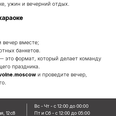
е, ужин и вечерний отдых.
караоке
 вечер вместе;
ртных банкетов.
 это формат, который делает команду
щего праздника.
volne.moscow
и проведите вечер,
го.
Вс - Чт - с 12:00 до 00:00
я, 12с8
Пт и Сб - с 12:00 до 05:00