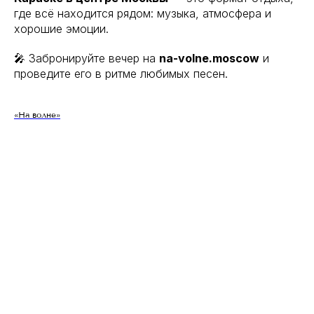
где всё находится рядом: музыка, атмосфера и
Вс - Чт - с 12:00 до 00:00
хорошие эмоции.
Пт и Сб - с 12:00 до 05:00
🎤 Забронируйте вечер на
na-volne.moscow
и
проведите его в ритме любимых песен.
Отправить заявку
«На волне»