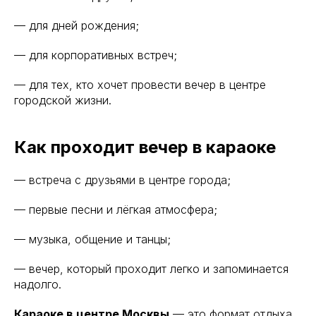
— для дней рождения;
— для корпоративных встреч;
— для тех, кто хочет провести вечер в центре
городской жизни.
Как проходит вечер в караоке
— встреча с друзьями в центре города;
— первые песни и лёгкая атмосфера;
Телефон
— музыка, общение и танцы;
+7 (495) 988-74-44
— вечер, который проходит легко и запоминается
Москва,
надолго.
Саввинская набережная, 12с8
Караоке в центре Москвы
— это формат отдыха,